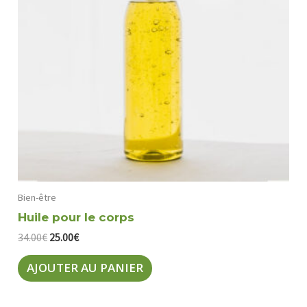
Bien-être
Huile pour le corps
Le
Le
34.00
€
25.00
€
prix
prix
initial
actuel
AJOUTER AU PANIER
était :
est :
34.00€.
25.00€.