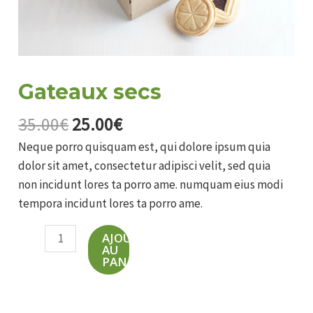
Gateaux secs
Le
Le
35.00
€
25.00
€
prix
prix
Neque porro quisquam est, qui dolore ipsum quia
initial
actuel
dolor sit amet, consectetur adipisci velit, sed quia
était :
est :
non incidunt lores ta porro ame. numquam eius modi
35.00€.
25.00€.
tempora incidunt lores ta porro ame.
quantité
AJOUTER
AU
de
PANIER
Gateaux
secs