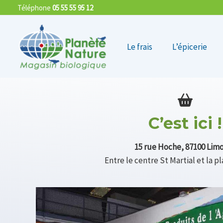
Aller
Téléphone
05 55 55 95 12
au
contenu
Le frais
L’épicerie
C’est ici !
15 rue Hoche, 87100 Lim
Entre le centre St Martial et la 